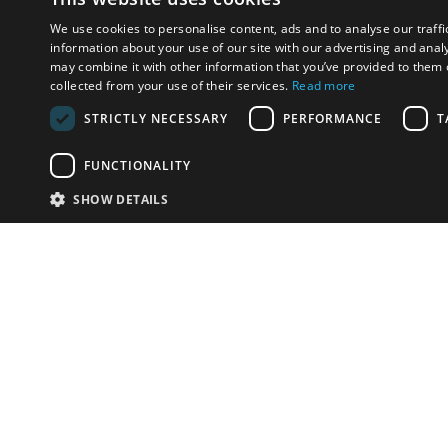
We use cookies to personalise content, ads and to analyse our traffi
information about your use of our site with our advertising and anal
may combine it with other information that you’ve provided to them o
collected from your use of their services.
Read more
STRICTLY NECESSARY
PERFORMANCE
T
FUNCTIONALITY
SHOW DETAILS
Email:
u
Have something to sell?
contact auction houses
Custom website solutions for auction houses
More
details
© bidspirit. All